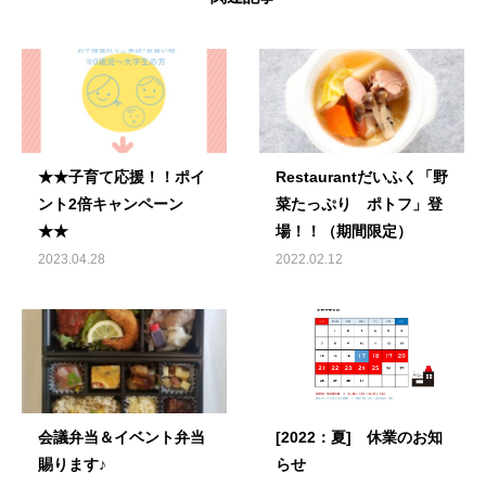
★★子育て応援！！ポイ
Restaurantだいふく「野
ント2倍キャンペーン
菜たっぷり ポトフ」登
★★
場！！（期間限定）
2023.04.28
2022.02.12
会議弁当＆イベント弁当
[2022：夏] 休業のお知
賜ります♪
らせ