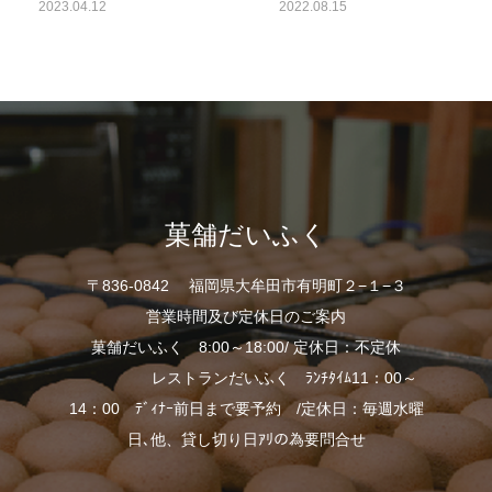
2023.04.12
2022.08.15
菓舗だいふく
〒836-0842 福岡県大牟田市有明町２−１−３
営業時間及び定休日のご案内
菓舗だいふく 8:00～18:00/ 定休日：不定休
レストランだいふく ﾗﾝﾁﾀｲﾑ11：00～
14：00 ﾃﾞｨﾅｰ前日まで要予約 /定休日：毎週水曜
日､他、貸し切り日ｱﾘの為要問合せ